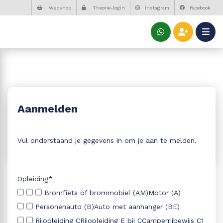
Webshop
Theorie-login
Instagram
Facebook
Aanmelden
Vul onderstaand je gegevens in om je aan te melden.
Opleiding*
Bromfiets of brommobiel (AM)
Motor (A)
Personenauto (B)
Auto met aanhanger (BE)
Rijopleiding C
Rijopleiding E bij C
Camperrijbewijs C1