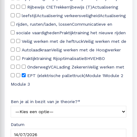
Rijbewijs C1E
Trekkerrijbewijs (T)
Actualisering
leefstijl
Actualisering verkeersveiligheid
Actualisering
rijden, rusten/laden, lossen
Communicatieve en
sociale vaardigheden
Praktijktraining het nieuwe rijden
Veilig werken met de heftruck
Veilig werken met de
Autolaadkraan
Veilig werken met de Hoogwerker
Praktijktraining Rijoptimalisatie
BHV
EHBO
Onderweg
VCA
Lading Zekeren
Veilig werken met
EPT (elektrische pallettruck)
Module 1
Module 2
Module 3
Ben je al in bezit van je theorie?*
Datum